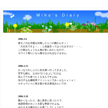
2006.3.6
春モノのお洋服を試着したら二の腕がムチッ！
「大丈夫ですよ～。」と勿論言ってはくれますけど・・・。
この春はちょうちん袖が多いみたいなので、
カワイク着たいなら痩せなければなりません。
2006.3.13
かっなり久しぶりに名古屋へ行ってきました。
苦手な鰻も、なぜか”ひつまぶし”だけは、
並んででも食べたくなるんですよね。
女の子もお嬢様系ファッションでみ～んなｃｕｔｅ！
カチュウシャに巻き髪が名古屋流みたいです。
2006.3.20
暖かくなったり、急に真冬に戻ったりで、
体調管理がホント大変な季節ですよね。
みなさまは健やかにお過ごしでしょうか？