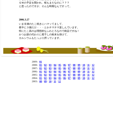
ＧＷの予定を聞かれ、桜もまだなのに？？？
と思ったのですが、そんな時期なんですって。
2006.3.27
いま冷凍のたこ焼きにハマッてまして、
夜中に３個だけ・・・とかチマチマ楽しんでいます。
特にたこ昌のは理想的なふわとろなので絶品ですね！
かつお節の代わりに煮干しの粉末を掛けて、
カルシウムもたっぷり摂っています。
2009:
01
2008:
01
/
02
/
03
/
04
/
05
/
06
/
07
/
08
/
09
/
10
/
11
/
12
2007:
01
/
02
/
03
/
04
/
05
/
06
/
07
/
08
/
09
/
10
/
11
/
12
2006:
01
/
02
/
03
/
04
/
05
/
06
/
07
/
08
/
09
/
10
/
11
/
12
2005:
01
/
02
/
03
/
04
/
05
/
06
/
07
/
08
/
09
/
10
/
11
/
12
2004:
01
/
02
/
03
/
04
/
05
/
06
/
07
/
08
/
09
/
10
/
11
/
12
2003:
08
/
09
/
10
/
11
/
12